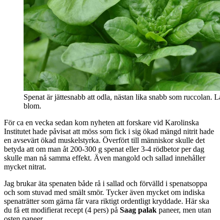
Spenat är jättesnabb att odla, nästan lika snabb som ruccolan. Lå
blom.
För ca en vecka sedan kom nyheten att forskare vid Karolinska
Institutet hade påvisat att möss som fick i sig ökad mängd nitrit hade
en avsevärt ökad muskelstyrka. Överfört till människor skulle det
betyda att om man åt 200-300 g spenat eller 3-4 rödbetor per dag
skulle man nå samma effekt. Även mangold och sallad innehåller
mycket nitrat.
Jag brukar äta spenaten både rå i sallad och förvälld i spenatsoppa
och som stuvad med smält smör. Tycker även mycket om indiska
spenaträtter som gärna får vara riktigt ordentligt kryddade. Här ska
du få ett modifierat recept (4 pers) på
Saag palak
paneer, men utan
osten paneer.