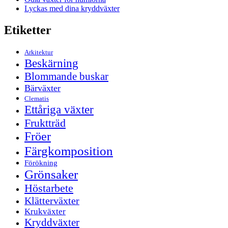
Lyckas med dina kryddväxter
Etiketter
Arkitektur
Beskärning
Blommande buskar
Bärväxter
Clematis
Ettåriga växter
Fruktträd
Fröer
Färgkomposition
Förökning
Grönsaker
Höstarbete
Klätterväxter
Krukväxter
Kryddväxter