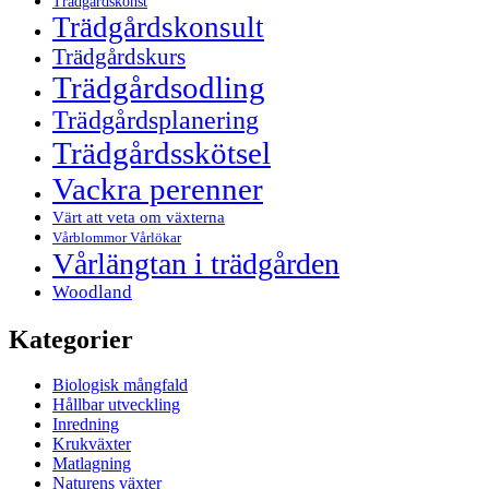
Trädgårdskonst
Trädgårdskonsult
Trädgårdskurs
Trädgårdsodling
Trädgårdsplanering
Trädgårdsskötsel
Vackra perenner
Värt att veta om växterna
Vårblommor Vårlökar
Vårlängtan i trädgården
Woodland
Kategorier
Biologisk mångfald
Hållbar utveckling
Inredning
Krukväxter
Matlagning
Naturens växter