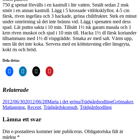
750 g spenat förvälls i en kastrull i lite vatten. Smält sedan 2 msk
smör i en annan kastrull. Lägg i 5 krossade vitlöksklyftor, 4-5 cm
färsk, riven ingefära och 3 hackade, gröna chilifrukter. Stek en minut
under omrörning så det inte bränns vid. Lägg i spenaten med dess
spad. Låt puttra sakta i 10 min. Tillsätt 1½ tsk garam masala och 1
krm riven muskot och sjud i 10 min till. Hacka 1½ dl färsk koriander
tillsammans med 1½ dl vispgrädde. Smaka av med salt. Värm upp,
men låt det inte koka. Servera med en köttstuvning eller linsgryta,
kokt ris och bröd.
Dela detta:
Relaterade
Postat
Författare
Kategorier
Taggar
2012/06/30
2012/06/28
Maria i det gröna
Trädgårdsodling
Grönsaker
,
Matlagning
,
Recept
,
Trädgårdskonsult
,
Trädgårdsodling
Lämna ett svar
Din e-postadress kommer inte publiceras.
Obligatoriska fält är
märkta
*