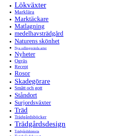
Lökväxter
Marklära
Marktäckare
Matlagning
medelhavsträdgård
Naturens skönhet
Nya odlingsvärda arter
Nyheter
Ogräs
Recept
Rosor
Skadegörare
Smått och gott
Ståndort
Surjordsväxter
Träd
Trädgårdsböcker
Trädgårdsdesign
Trädgårdshistoria