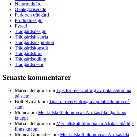
Naturträdgård
Okategoriserade
Park och trädgård
Produktdesign
Pyssel
Trädgårdsdesign
Trädgårdshistoria
Trädgårdsinspiration
Trädgårdskonsult
Trädgårdskurs
Trädgårdsodling
Trädgårdsresor
Senaste kommentarer
Maria i det gröna
om
Tips för övervintring av potatisblomma
på stam
Britt Nymark
om
Tips för övervintring av potatisblomma på
stam
Monica
om
Mer lättskött blomma än Afrikas blå lilja finns
knappt
Maria i det gröna
om
Mer lättskött blomma än Afrikas blå lilja
finns knappt
Monica Gramadies
om
Mer lättskött blomma än Afrikas blå