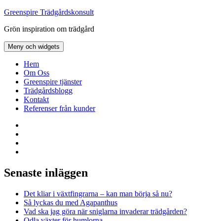
Hoppa
Greenspire Trädgårdskonsult
till
Grön inspiration om trädgård
innehåll
Meny och widgets
Hem
Om Oss
Greenspire tjänster
Trädgårdsblogg
Kontakt
Referenser från kunder
Facebook
LinkedIn
Twitter
Instagram
Senaste inläggen
Det kliar i växtfingrarna – kan man börja så nu?
Så lyckas du med Agapanthus
Vad ska jag göra när sniglarna invaderar trädgården?
Odla växter för humlorna