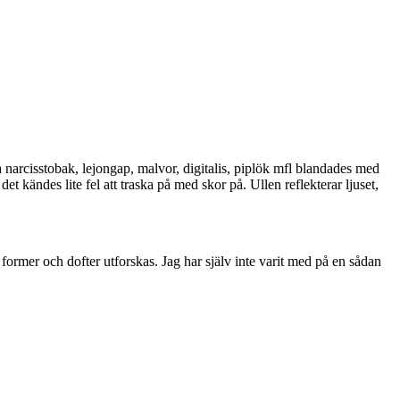
a narcisstobak, lejongap, malvor, digitalis, piplök mfl blandades med
t kändes lite fel att traska på med skor på. Ullen reflekterar ljuset,
ormer och dofter utforskas. Jag har själv inte varit med på en sådan