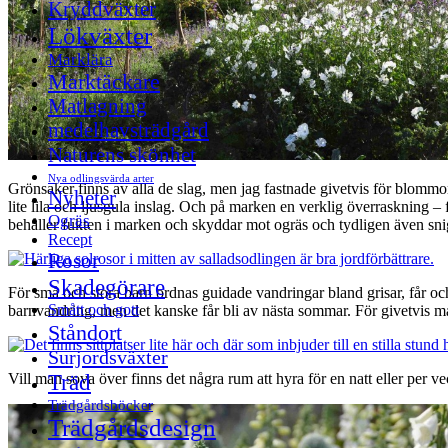
Kryddväxter
Lökväxter
Marklära
Marktäckare
Matlagning
medelhavsträdgård
Naturens skönhet
Nya odlingsvärda arter
Grönsaker finns av alla de slag, men jag fastnade givetvis för blommorn
Nyheter
lite lila och ljusgula inslag. Och på marken en verklig överraskning – f
Ogräs
behåller fukten i marken och skyddar mot ogräs och tydligen även snig
Recept
Rosor
Skadegörare
För små och stora barn ordnas guidade vandringar bland grisar, får oc
Smått och gott
barnvandring, men det kanske får bli av nästa sommar. För givetvis må
Ståndort
Surjordsväxter
Träd
Vill man sova över finns det några rum att hyra för en natt eller per ve
Trädgårdsböcker
Trädgårdsdesign