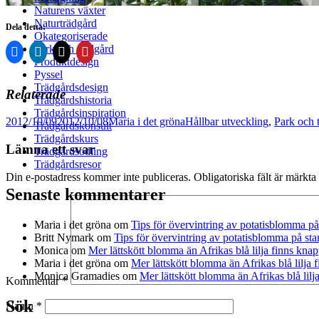
Naturens växter
Naturträdgård
Dela detta:
Okategoriserade
Park och trädgård
Produktdesign
Pyssel
Trädgårdsdesign
Relaterade
Trädgårdshistoria
Trädgårdsinspiration
Postat
Författare
Kategorier
2012/10/09
2012/10/08
Maria i det gröna
Hållbar utveckling
,
Park och 
Trädgårdskonsult
Trädgårdskurs
Lämna ett svar
Trädgårdsodling
Trädgårdsresor
Din e-postadress kommer inte publiceras.
Obligatoriska fält är märkta
Senaste kommentarer
Maria i det gröna
om
Tips för övervintring av potatisblomma p
Britt Nymark
om
Tips för övervintring av potatisblomma på st
Monica
om
Mer lättskött blomma än Afrikas blå lilja finns knap
Maria i det gröna
om
Mer lättskött blomma än Afrikas blå lilja 
Monica Gramadies
om
Mer lättskött blomma än Afrikas blå lilj
Kommentar
*
Sök
Namn
*