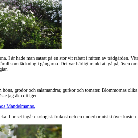
a. I år hade man satsat på en stor vit rabatt i mitten av trädgården. Vit
årull som täckning i gångarna. Det var härligt mjukt att gå på, även om de
lar.
h höns, grodor och salamandrar, gurkor och tomater. Blommornas olika f
ste jag åka dit igen.
cka. I priset ingår ekologisk frukost och en underbar utsikt över kusten.