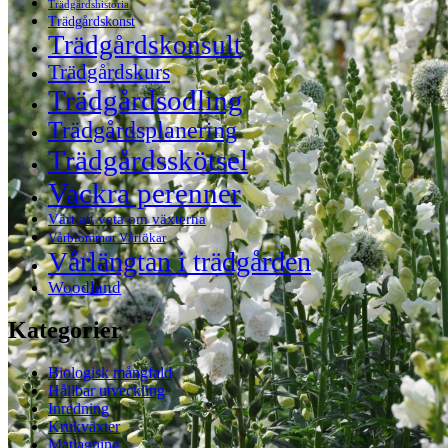
Trädgårdshistoria
Trädgårdskonst
Trädgårdskonsult
Trädgårdskurs
Trädgårdsodling
Trädgårdsplanering
Trädgårdsskötsel
Vackra perenner
Värt att veta om växterna
Vårblommor Vårlökar
Vårlängtan i trädgården
Woodland
Kategorier
Biologisk mångfald
Hållbar utveckling
Inredning
Krukväxter
Matlagning