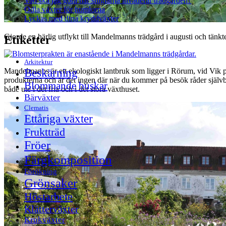
Vad ska jag göra när sniglarna invaderar trädgården?
Odla växter för humlorna
Lyckas med dina kryddväxter
Gjorde en härlig utflykt till Mandelmanns trädgård i augusti och tänkte
Etiketter
Arkitektur
Beskärning
Mandelmanns är ett ekologiskt lantbruk som ligger i Rörum, vid Vik
produkterna och är det ingen där när du kommer på besök råder självbe
Blommande buskar
både ute i det fria och i det stora växthuset.
Bärväxter
Clematis
Ettåriga växter
Fruktträd
Fröer
Färgkomposition
Förökning
Grönsaker
Höstarbete
Klätterväxter
Krukväxter