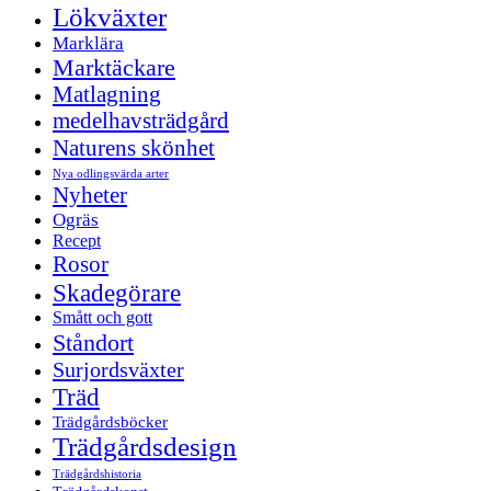
Lökväxter
Marklära
Marktäckare
Matlagning
medelhavsträdgård
Naturens skönhet
Nya odlingsvärda arter
Nyheter
Ogräs
Recept
Rosor
Skadegörare
Smått och gott
Ståndort
Surjordsväxter
Träd
Trädgårdsböcker
Trädgårdsdesign
Trädgårdshistoria