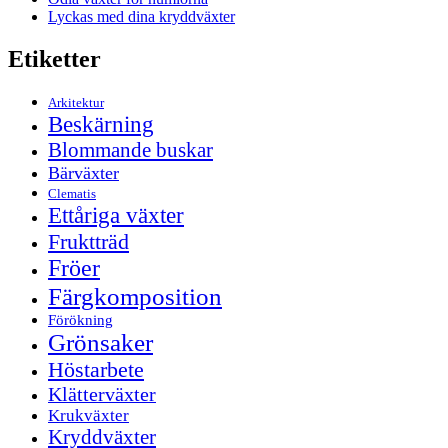
Lyckas med dina kryddväxter
Etiketter
Arkitektur
Beskärning
Blommande buskar
Bärväxter
Clematis
Ettåriga växter
Fruktträd
Fröer
Färgkomposition
Förökning
Grönsaker
Höstarbete
Klätterväxter
Krukväxter
Kryddväxter