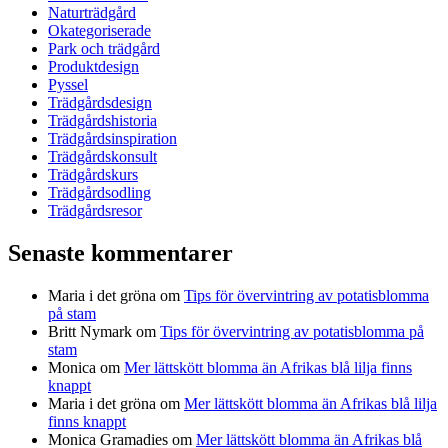
Naturträdgård
Okategoriserade
Park och trädgård
Produktdesign
Pyssel
Trädgårdsdesign
Trädgårdshistoria
Trädgårdsinspiration
Trädgårdskonsult
Trädgårdskurs
Trädgårdsodling
Trädgårdsresor
Senaste kommentarer
Maria i det gröna
om
Tips för övervintring av potatisblomma
på stam
Britt Nymark
om
Tips för övervintring av potatisblomma på
stam
Monica
om
Mer lättskött blomma än Afrikas blå lilja finns
knappt
Maria i det gröna
om
Mer lättskött blomma än Afrikas blå lilja
finns knappt
Monica Gramadies
om
Mer lättskött blomma än Afrikas blå