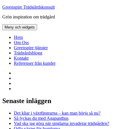
Hoppa
Greenspire Trädgårdskonsult
till
Grön inspiration om trädgård
innehåll
Meny och widgets
Hem
Om Oss
Greenspire tjänster
Trädgårdsblogg
Kontakt
Referenser från kunder
Facebook
LinkedIn
Twitter
Instagram
Senaste inläggen
Det kliar i växtfingrarna – kan man börja så nu?
Så lyckas du med Agapanthus
Vad ska jag göra när sniglarna invaderar trädgården?
Odla växter för humlorna