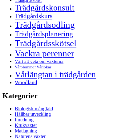
Trädgårdskonst
Trädgårdskonsult
Trädgårdskurs
Trädgårdsodling
Trädgårdsplanering
Trädgårdsskötsel
Vackra perenner
Värt att veta om växterna
Vårblommor Vårlökar
Vårlängtan i trädgården
Woodland
Kategorier
Biologisk mångfald
Hållbar utveckling
Inredning
Krukväxter
Matlagning
Naturens växter