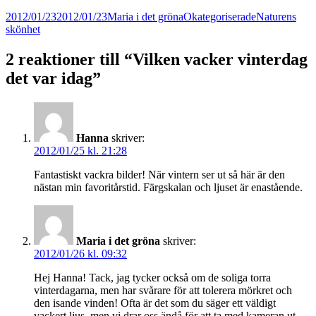
Postat
Författare
Kategorier
Taggar
2012/01/23
2012/01/23
Maria i det gröna
Okategoriserade
Naturens
skönhet
2 reaktioner till “Vilken vacker vinterdag
det var idag”
Hanna
skriver:
2012/01/25 kl. 21:28
Fantastiskt vackra bilder! När vintern ser ut så här är den
nästan min favoritårstid. Färgskalan och ljuset är enastående.
Maria i det gröna
skriver:
2012/01/26 kl. 09:32
Hej Hanna! Tack, jag tycker också om de soliga torra
vinterdagarna, men har svårare för att tolerera mörkret och
den isande vinden! Ofta är det som du säger ett väldigt
vackert ljus, men vi drar oss ändå för att ta med kameran ut.