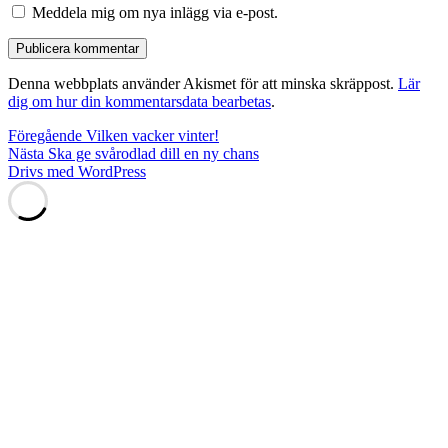
Meddela mig om nya inlägg via e-post.
Denna webbplats använder Akismet för att minska skräppost.
Lär
dig om hur din kommentarsdata bearbetas
.
Inläggsnavigering
Föregående
Föregående
Vilken vacker vinter!
Nästa
inlägg:
Nästa
Ska ge svårodlad dill en ny chans
inlägg:
Drivs med WordPress