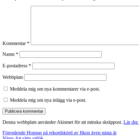
Kommentar
*
Namn
*
E-postadress
*
Webbplats
Meddela mig om nya kommentarer via e-post.
Meddela mig om nya inlägg via e-post.
Denna webbplats använder Akismet för att minska skräppost.
Lär dig
Inläggsnavigering
Föregående
Föregående
Hoppas på rekordskörd av fikon även nästa år
Nästa
inlägg:
Nästa
Att sätta vitlök