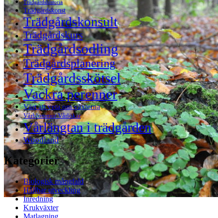
Trädgårdshistoria
Trädgårdskonst
Trädgårdskonsult
Trädgårdskurs
Trädgårdsodling
Trädgårdsplanering
Trädgårdsskötsel
Vackra perenner
Värt att veta om växterna
Vårblommor Vårlökar
Vårlängtan i trädgården
Woodland
Kategorier
Biologisk mångfald
Hållbar utveckling
Inredning
Krukväxter
Matlagning