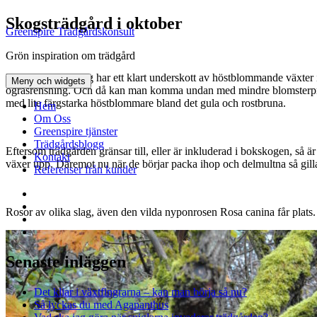
Hoppa
Skogsträdgård i oktober
Greenspire Trädgårdskonsult
till
innehåll
Grön inspiration om trädgård
Har upptäckt att jag har ett klart underskott av höstblommande växter i 
Meny och widgets
ogräsrensning. Och då kan man komma undan med mindre blomsterprakt, 
med lite färgstarka höstblommare bland det gula och rostbruna.
Hem
Om Oss
Greenspire tjänster
Trädgårdsblogg
Eftersom trädgården gränsar till, eller är inkluderad i bokskogen, så ä
Kontakt
växer upp. Däremot nu när de börjar packa ihop och delmultna så gill
Referenser från kunder
Facebook
LinkedIn
Rosor av olika slag, även den vilda nyponrosen Rosa canina får plats. 
Twitter
Instagram
Senaste inläggen
Det kliar i växtfingrarna – kan man börja så nu?
Så lyckas du med Agapanthus