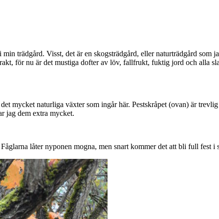
min trädgård. Visst, det är en skogsträdgård, eller naturträdgård som jag
för nu är det mustiga dofter av löv, fallfrukt, fuktig jord och alla s
r det mycket naturliga växter som ingår här. Pestskråpet (ovan) är trevli
ar jag dem extra mycket.
Fåglarna låter nyponen mogna, men snart kommer det att bli full fest i s