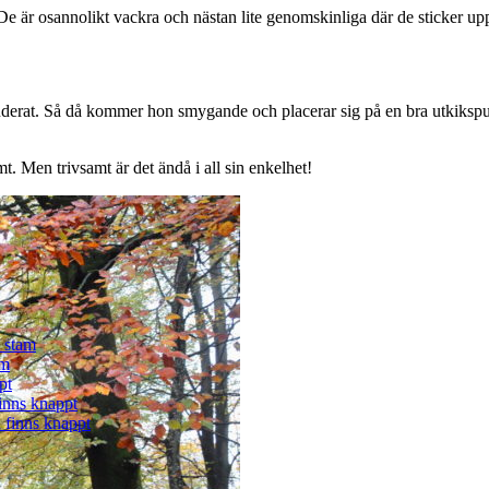
De är osannolikt vackra och nästan lite genomskinliga där de sticker u
luderat. Så då kommer hon smygande och placerar sig på en bra utkikspun
t. Men trivsamt är det ändå i all sin enkelhet!
å stam
am
pt
finns knappt
a finns knappt