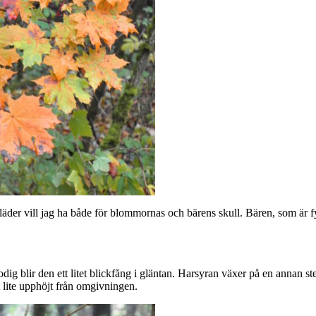
der vill jag ha både för blommornas och bärens skull. Bären, som är fyl
ig blir den ett litet blickfång i gläntan. Harsyran växer på en annan ste
lite upphöjt från omgivningen.