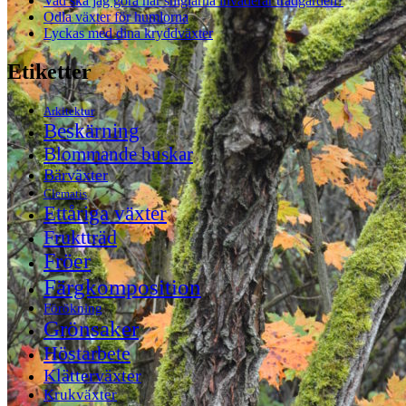
Vad ska jag göra när sniglarna invaderar trädgården?
Odla växter för humlorna
Lyckas med dina kryddväxter
Etiketter
Arkitektur
Beskärning
Blommande buskar
Bärväxter
Clematis
Ettåriga växter
Fruktträd
Fröer
Färgkomposition
Förökning
Grönsaker
Höstarbete
Klätterväxter
Krukväxter