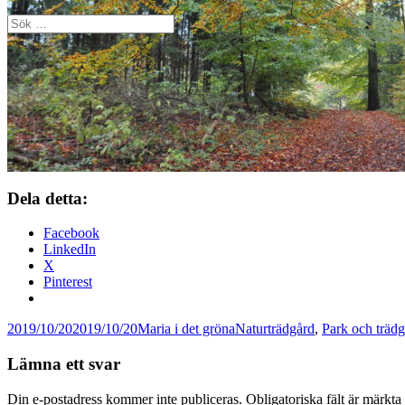
Sök
efter:
Dela detta:
Facebook
LinkedIn
X
Pinterest
Postat
Författare
Kategorier
2019/10/20
2019/10/20
Maria i det gröna
Naturträdgård
,
Park och träd
Lämna ett svar
Din e-postadress kommer inte publiceras.
Obligatoriska fält är märkta