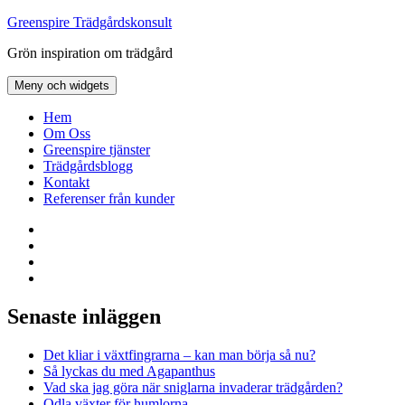
Hoppa
Greenspire Trädgårdskonsult
till
Grön inspiration om trädgård
innehåll
Meny och widgets
Hem
Om Oss
Greenspire tjänster
Trädgårdsblogg
Kontakt
Referenser från kunder
Facebook
LinkedIn
Twitter
Instagram
Senaste inläggen
Det kliar i växtfingrarna – kan man börja så nu?
Så lyckas du med Agapanthus
Vad ska jag göra när sniglarna invaderar trädgården?
Odla växter för humlorna