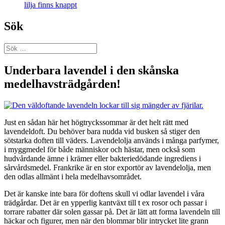
lilja finns knappt
Sök
Sök
efter:
Underbara lavendel i den skånska
medelhavsträdgården!
Just en sådan här het högtryckssommar är det helt rätt med
lavendeldoft. Du behöver bara nudda vid busken så stiger den
sötstarka doften till väders. Lavendelolja används i många parfymer,
i myggmedel för både människor och hästar, men också som
hudvårdande ämne i krämer eller bakteriedödande ingrediens i
sårvårdsmedel. Frankrike är en stor exportör av lavendelolja, men
den odlas allmänt i hela medelhavsområdet.
Det är kanske inte bara för doftens skull vi odlar lavendel i våra
trädgårdar. Det är en ypperlig kantväxt till t ex rosor och passar i
torrare rabatter där solen gassar på. Det är lätt att forma lavendeln till
häckar och figurer, men när den blommar blir intrycket lite grann