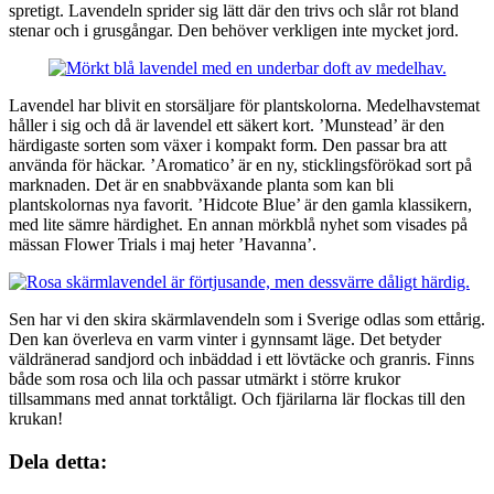
spretigt. Lavendeln sprider sig lätt där den trivs och slår rot bland
stenar och i grusgångar. Den behöver verkligen inte mycket jord.
Lavendel har blivit en storsäljare för plantskolorna. Medelhavstemat
håller i sig och då är lavendel ett säkert kort. ’Munstead’ är den
härdigaste sorten som växer i kompakt form. Den passar bra att
använda för häckar. ’Aromatico’ är en ny, sticklingsförökad sort på
marknaden. Det är en snabbväxande planta som kan bli
plantskolornas nya favorit. ’Hidcote Blue’ är den gamla klassikern,
med lite sämre härdighet. En annan mörkblå nyhet som visades på
mässan Flower Trials i maj heter ’Havanna’.
Sen har vi den skira skärmlavendeln som i Sverige odlas som ettårig.
Den kan överleva en varm vinter i gynnsamt läge. Det betyder
väldränerad sandjord och inbäddad i ett lövtäcke och granris. Finns
både som rosa och lila och passar utmärkt i större krukor
tillsammans med annat torktåligt. Och fjärilarna lär flockas till den
krukan!
Dela detta: