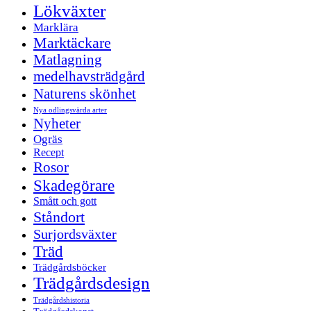
Lökväxter
Marklära
Marktäckare
Matlagning
medelhavsträdgård
Naturens skönhet
Nya odlingsvärda arter
Nyheter
Ogräs
Recept
Rosor
Skadegörare
Smått och gott
Ståndort
Surjordsväxter
Träd
Trädgårdsböcker
Trädgårdsdesign
Trädgårdshistoria