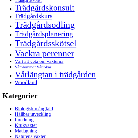
Trädgårdskonst
Trädgårdskonsult
Trädgårdskurs
Trädgårdsodling
Trädgårdsplanering
Trädgårdsskötsel
Vackra perenner
Värt att veta om växterna
Vårblommor Vårlökar
Vårlängtan i trädgården
Woodland
Kategorier
Biologisk mångfald
Hållbar utveckling
Inredning
Krukväxter
Matlagning
Naturens växter