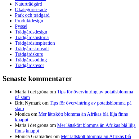
Naturträdgård
Okategoriserade
Park och trädgård
Produktdesign
Pyssel
Trädgårdsdesign
Trädgårdshistoria
Trädgårdsinspiration
Trädgårdskonsult
Trädgårdskurs
Trädgårdsodling
Trädgårdsresor
Senaste kommentarer
Maria i det gröna
om
Tips för övervintring av potatisblomma
på stam
Britt Nymark
om
Tips för övervintring av potatisblomma på
stam
Monica
om
Mer lättskött blomma än Afrikas blå lilja finns
knappt
Maria i det gröna
om
Mer lättskött blomma än Afrikas blå lilja
finns knappt
Monica Gramadies
om
Mer lättskött blomma än Afrikas blå