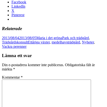
Facebook
LinkedIn
X
Pinterest
Relaterade
Postat
Författare
Kategorier
2013/08/04
2013/08/05
Maria i det gröna
Park och trädgård
,
Taggar
Trädgårdskonsult
Ettåriga växter
,
medelhavsträdgård
,
Nyheter
,
Vackra perenner
Lämna ett svar
Din e-postadress kommer inte publiceras.
Obligatoriska fält är
märkta
*
Kommentar
*