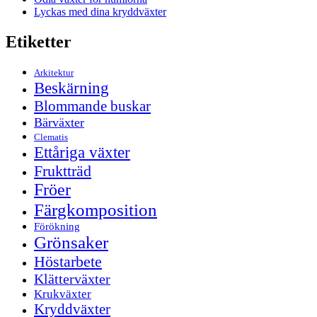
Lyckas med dina kryddväxter
Etiketter
Arkitektur
Beskärning
Blommande buskar
Bärväxter
Clematis
Ettåriga växter
Fruktträd
Fröer
Färgkomposition
Förökning
Grönsaker
Höstarbete
Klätterväxter
Krukväxter
Kryddväxter